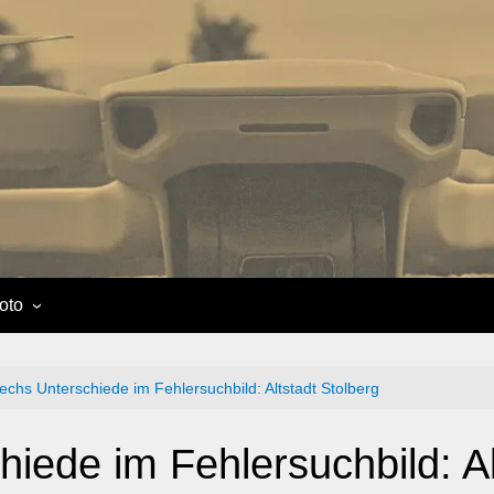
oto
echs Unterschiede im Fehlersuchbild: Altstadt Stolberg
iede im Fehlersuchbild: Al