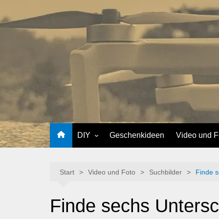
Zum
Inhalt
springen
DIY
Geschenkideen
Video und F
Softwareentwicklung
Suchbilder
Smarthome
Drohne
Start
Video und Foto
Suchbilder
Finde s
Plotten
Actioncam
Finde sechs Untersch