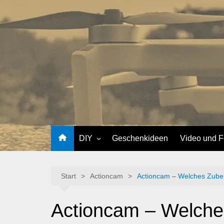
Zum
Inhalt
springen
DIY
Geschenkideen
Video und F
Softwareentwicklung
Suchbilder
Smarthome
Drohne
Start
Actioncam
Actioncam – Welches Zubeh
Plotten
Actioncam
Actioncam – Welche